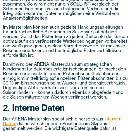
zusammen. So wird nicht nur ein SOLL-IST-Vergleich der
Schneeauflage möglich, auch historische Verläufe und die
Integration externer Daten ermöglichen eine Vielzahl von
Analysemöglichkeiten.
Im Masterplan können auch gezielte Handlungsanleitungen
für unterschiedliche Szenarien im Saisonverlauf definiert
werden. So ist das Pistenteam zu jedem Zeitpunkt der Saison
optimal auf sich verändernde Wetterbedingungen vorbereitet
und weiß ganz genau, welche Vorgehensweise für maximale
Ressourceneffizienz und bestmögliche Pistenverhältnisse
erforderlich ist.
Damit wird der ARENA Masterplan zum strategischen
Fundament für datenbasierte Entscheidungen. Er macht den
Ressourceneinsatz für jeden Pistenabschnitt planbar und
ermöglicht mittelfristig auf einzelnen Pistenabschnitten bis zu
30 % an Einsparungen beim Wasser- und Energieverbrauch.
Ungünstige Wetterverhältnisse – vor allem an den
Saisonrändern – können dadurch ebenfalls abgefedert und
die Saison mitunter um Wochen verlängert werden.
2.
Interne Daten
Der ARENA Masterplan speist sich einerseits aus
internen
Daten
, die an verschiedenen Positionen im Skigebiet
gesammelt werden. Die wichtigste Datenquelle dafür ist