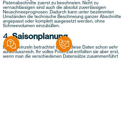
Pistenabschnitte zuerst zu beschneien. Nicht zu
vernachlässigen sind auch die absolut zuverlässigen
Neuschneeprognosen. Dadurch kann unter bestimmten
Umständen die technische Beschneiung ganzer Abschnitte
angepasst oder komplett ausgesetzt werden, ohne
Schneevolumen einzubüßen.
4.
Saisonplanung
Bereits einzeln betrachtet sind all diese Daten schon sehr
aufschlussreich. Ihr volles Potenzial entfalten sie aber erst,
wenn man die verschiedenen Datensätze zusammenführt
und miteinander kombiniert. Basierend auf den Schneedaten
der vergangenen Jahre lässt sich etwa die ideale
Schneeauflage für jeden Zeitraum im Saisonverlauf
bestimmen. So weiß man jederzeit, wo wieviel Schnee
benötigt wird. In Kombination mit aktuellen Wetterdaten kann
dadurch im Herbst bereits vorzeitig mit dem Einschneien
begonnen werden. Auch gegen Ende der Saison können
rechtzeitig Schneedepots angelegt, und so einem verfrühten
Ausapern entgegengewirkt werden.
Außerdem lässt sich durch die profunde Analyse aller
Schneipunkte die Positionierung und Ausrichtung von
Schneeerzeugern neu bewerten. Auch deren Effizienz lässt
sich signifikant steigern, indem Schneifenster optimal
ausgenutzt werden und der Schneibetrieb nur dann