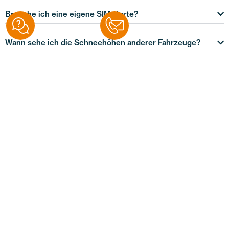
Brauche ich eine eigene SIM-Karte?
Wann sehe ich die Schneehöhen anderer Fahrzeuge?
Wie lange dauert es, bis ich das System nach
Fahrtbeginn nutzen kann?
Was ist, wenn die Internetabdeckung in unserem Gebiet
teilweise schlecht ist?
Wie genau misst die ARENA Schneehöhenmessung und
wie funktioniert die Messung?
Welche Daten-Grundlage wird für den Einsatz der
ARENA Schneehöhenmessung benötigt?
Wie viel kostet die Durchführung eines
Pistenmanagement Projekts?