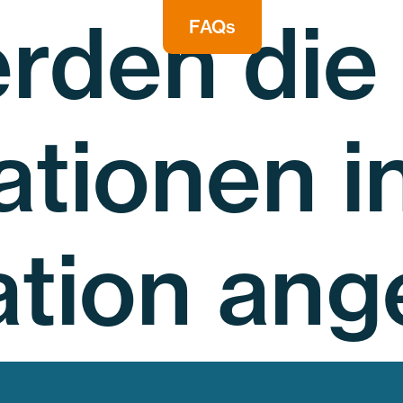
rden die
FAQs
ationen i
ation ang