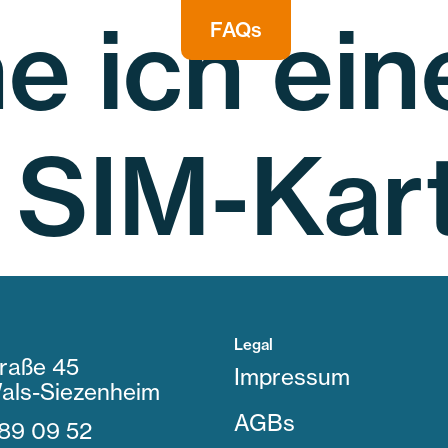
e ich ein
FAQs
 SIM-Kar
Legal
raße 45
Impressum
als-Siezenheim
AGBs
89 09 52